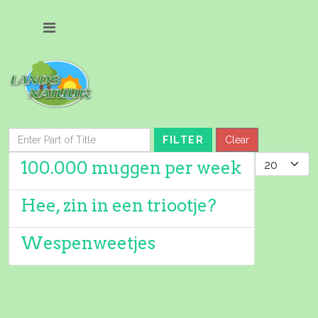
Enter Part of Title
FILTER
Clear
Display #
100.000 muggen per week
Hee, zin in een triootje?
Wespenweetjes